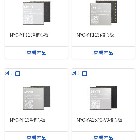
MYC-YT113X核心板
MYC-YT113i核心板
查看产品
查看产品
对比
对比
MYC-YF13X核心板
MYC-YA157C-V3核心板
查看产品
查看产品