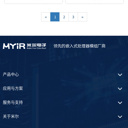
«
1
2
3
»
隐藏
领先的嵌入式处理器模组厂商
对比
清空对比栏
产品中心
应用与方案
服务与支持
关于米尔