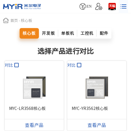


EN
首页
-
核心板
核心板
开发板
单板机
工控机
配件
选择产品进行对比
对比
对比
MYC-LR3568核心板
MYC-YR3562核心板
查看产品
查看产品