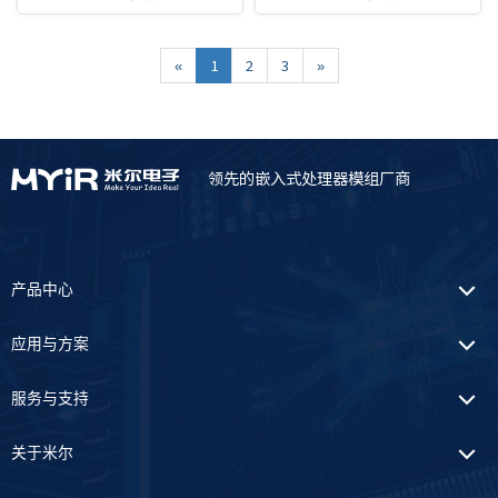
«
1
2
3
»
隐藏
领先的嵌入式处理器模组厂商
对比
清空对比栏
产品中心
应用与方案
服务与支持
关于米尔