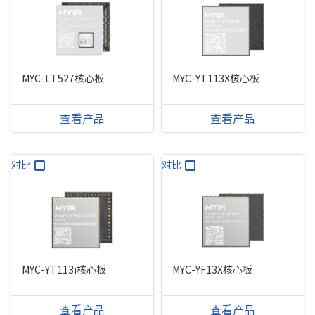
MYC-LT527核心板
MYC-YT113X核心板
查看产品
查看产品
对比
对比
MYC-YT113i核心板
MYC-YF13X核心板
查看产品
查看产品