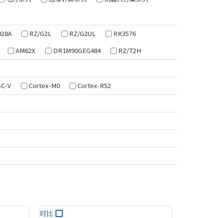
028A
RZ/G2L
RZ/G2UL
RK3576
AM62X
DR1M90GEG484
RZ/T2H
SC-V
Cortex-M0
Cortex-R52
对比