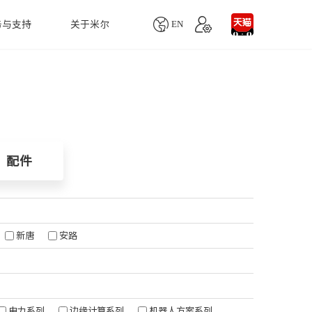

EN
务与支持
关于米尔
单板机
产品生命周期
联系我们
配件
慧医疗
人工智能
MYD-YD9360商显板
业务咨询
MY-MIPI101C
MYD-LT527-SX商显板
技术支持
MY-CAM005M
自动血细胞分析仪
LoRa智能网关
配件
Remi Pi
项目定制
MY-LVDS070C
醉设备监测仪
无人机视觉跟踪系统
MYS-6ULX
MY-CAM004M
疗超声诊断仪
智能取票
MYS-8MMX-V2
MY-TFT070CV2
用监护仪
火灾消防监控系统
Z-turn Board
MY-TFT043RV2
天然气检测系统
新唐
安路
Z-turn Lite Board
MY-WIREDCOM
水质监测方案
Rico Board
MY-WF005S
农业生产识别系统
FZ3深度学习计算卡
更多...
自主移动机器人系统
FZ5计算盒
电力系列
边缘计算系列
机器人方案系列