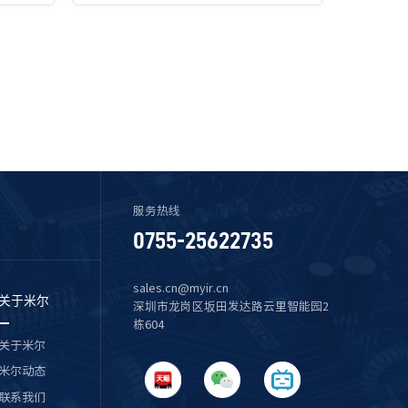
服务热线
0755-25622735
sales.cn@myir.cn
关于米尔
深圳市龙岗区坂田发达路云里智能园2
栋604
关于米尔
米尔动态
联系我们