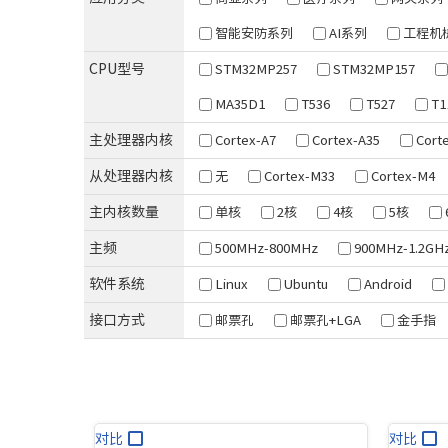
XCZU3EG/4EV/5EV
T536
D9-Plus
RK35
智能安防系列
AI系列
工程机
Zynq-7010/20
T527
D9-Pro
RK35
CPU型号
STM32MP257
STM32MP157
Artix-7
T507
RK35
MA35D1
T536
T527
T1
T113
主处理器内核
Cortex-A7
Cortex-A35
Cort
紫光同创系列
海思系列
新唐系列
安路系列
从处理器内核
无
Cortex-M33
Cortex-M4
Logos-2
Hi3093
MA35D1
DR1M90
主内核数量
单核
2核
4核
5核
主频
500MHz-800MHz
900MHz-1.2GH
软件系统
Linux
Ubuntu
Android
接口方式
邮票孔
邮票孔+LGA
金手指
对比
对比