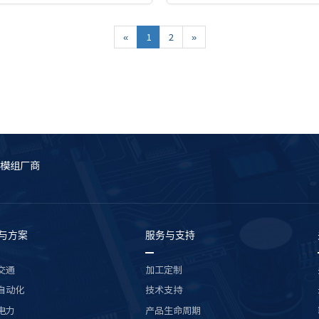
«
1
2
»
模组厂商
与方案
服务与支持
交通
加工定制
自动化
技术支持
电力
产品生命周期