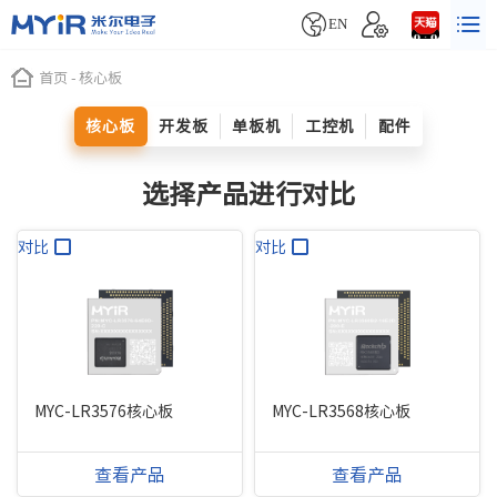


EN
首页
-
核心板
核心板
开发板
单板机
工控机
配件
选择产品进行对比
对比
对比
MYC-LR3576核心板
MYC-LR3568核心板
查看产品
查看产品