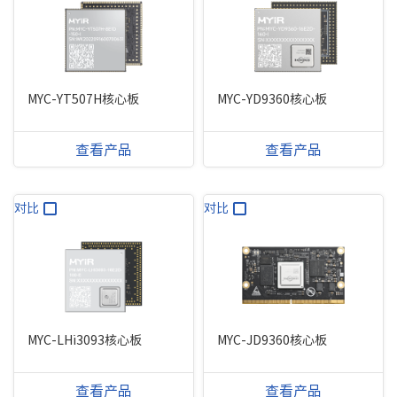
MYC-YT507H核心板
MYC-YD9360核心板
查看产品
查看产品
对比
对比
MYC-LHi3093核心板
MYC-JD9360核心板
查看产品
查看产品