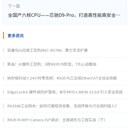
下一篇
全国产六核CPU——芯驰D9-Pro，打造高性能高安全显控方案
更多资讯
轻量化AI边缘工控机MEC-B5760，算力灵活扩展
新品！AI重构工控机：3款RK3576机型，7大心动理由
纳秒级抖动×24小时零丢帧：RK3576工业级EtherCAT主站全拆解
EdgeLock® 硬件级防护落地，米尔MYD‑LMX9X V2.0.0 引入安全系统
RK3506工业网关：如何打通现场采集、无线传输与行业规约接入？
RK3576 MIPI Camera ISP调试：主观调优与工程实战（下）