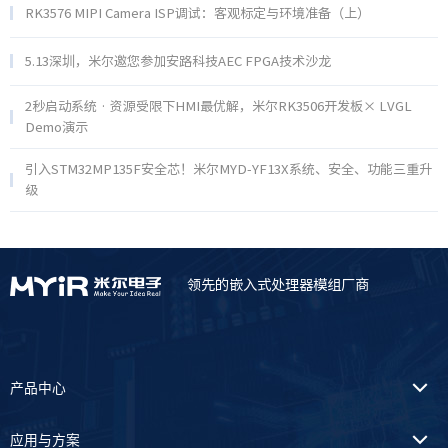
RK3576 MIPI Camera ISP调试：客观标定与环境准备（上）
5.13深圳，米尔邀您参加安路科技AEC FPGA技术沙龙
2秒启动系统 · 资源受限下HMI最优解，米尔RK3506开发板× LVGL
Demo演示
引入STM32MP135F安全芯！米尔MYD-YF13X系统、安全、功能三重升
级
领先的嵌入式处理器模组厂商
产品中心
应用与方案