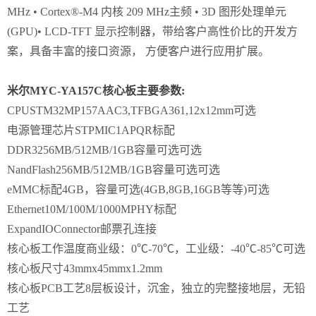
MHz • Cortex®-M4 内核 209 MHz主频 • 3D 图形处理单元
(GPU)• LCD-TFT 显示控制器，带给客户高性价比的开发方
案，具备丰富的接口资源， 方便客户进行应用扩展。
米尔MYC-YA157C核心板主要参数:
CPU
STM32MP157AAC3,TFBGA361,12x12mm
可选
电源管理芯片
STPMIC1APQR
标配
DDR3
256MB/512MB/1GB容量可选
可选
NandFlash
256MB/512MB/1GB容量可选
可选
eMMC
标配4GB，容量可选(4GB,8GB,16GB等等)
可选
Ethernet
10M/100M/1000MPHY
标配
ExpandIOConnector
邮票孔连接
核心板工作温度
商业级：0℃-70℃，工业级：-40℃-85℃
可选
核心板尺寸
43mmx45mmx1.2mm
核心板PCB工艺
8层板设计，沉金，独立的完整接地层，无铅
工艺