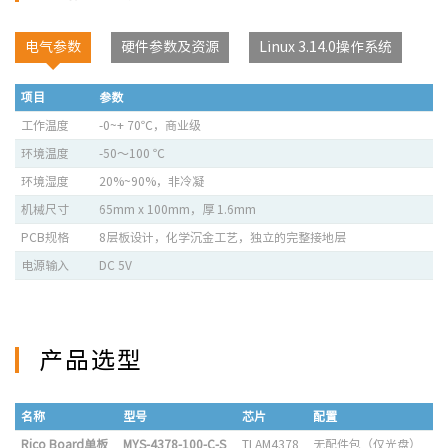
电气参数
硬件参数及资源
Linux 3.14.0操作系统
项目
参数
工作温度
-0~+ 70℃，商业级
环境温度
-50～100 ℃
环境湿度
20%~90%，非冷凝
机械尺寸
65mm x 100mm，厚 1.6mm
PCB规格
8层板设计，化学沉金工艺，独立的完整接地层
电源输入
DC 5V
产品选型
名称
型号
芯片
配置
Rico Board单板
MYS-4378-100-C-S
TI AM4378
无配件包（仅光盘）