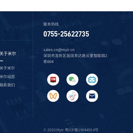
服务热线
0755-25622735
sales.cn@myir.cn
关于米尔
深圳市龙岗区坂田发达路云里智能园2
栋604
关于米尔
米尔动态
联系我们
© 2020 Myir 粤ICP备19044914号