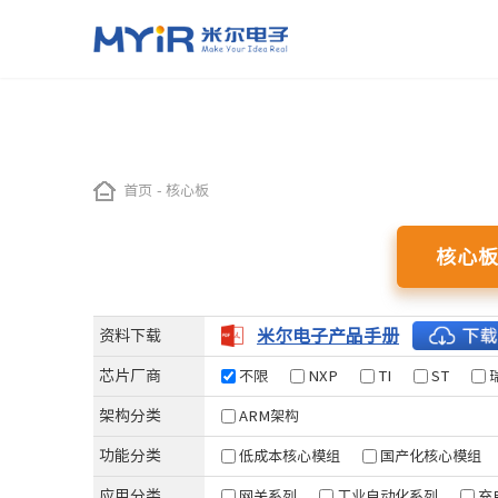
嵌入式处理器模组（核心板）
应用与方案
加工定制
关于米尔
智慧交通
工业自动化
首页
-
核心板
NXP系列
TI系列
ST系列
瑞
ODM开发
米尔简介
OEM代工
米尔实力
i.MX 91
AM437x
STM32MP257
RZ
智能公交站
示教器
核心
i.MX 93
AM335x
STM32MP135
RZ
自动驾驶控制系统
EtherCAT主站
LS1028A
AM62x
STM32MP157
RZ
高速公路RSU控制器
智能机械控制
i.MX 8M Mini
AM62L
STM32MP151
米尔电子产品手册
资料下载
工业网关
i.MX 8M Plus
数据采集
芯片厂商
不限
NXP
TI
ST
i.MX6UL/i.MX6ULL
IGH Ethercat主
架构分类
ARM架构
Xilinx 系列
全志系列
芯驰系列
瑞芯
功能分类
低成本核心模组
国产化核心模组
Zynq-7015
T153
D9
RK35
应用分类
网关系列
工业自动化系列
充