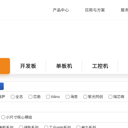
产品中心
应用与方案
服
技术支持
米尔动态
工控机
智慧电力
智
萨系列
技术支持
公司新闻
新款工控机系列
售后返修
行业动态
MEC-B5760
/G2L
充电桩行业应用
全
板
开发板
单板机
工控机
技术分析
MIC-B5760
/G2UL
控制器
欧标交流充电桩
麻
MYD-LR3576-B
/T2H
电池检测设备
医
MY-EVC700S-V2
电池管理系统(BMS)
医
MYD-LR3568-GK-B
SECC方案
瑞萨
全志
芯驰
Xilinx
海思
紫光同创
瑞芯微
MYD-LT527-GK-B
站
MYD-JD9340
微系列
小尺寸核心模组
76
电桩系列
储能系列
工业HMI系列
电力系列