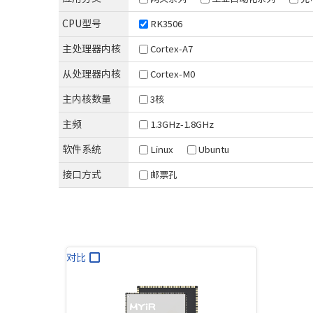
XCZU3EG/4EV/5EV
T536
D9-Plus
RK35
CPU型号
RK3506
Zynq-7010/20
T527
D9-Pro
RK35
主处理器内核
Cortex-A7
Artix-7
T507
RK35
T113
从处理器内核
Cortex-M0
主内核数量
3核
紫光同创系列
海思系列
新唐系列
安路系列
主频
1.3GHz-1.8GHz
Logos-2
Hi3093
MA35D1
DR1M90
软件系统
Linux
Ubuntu
接口方式
邮票孔
对比