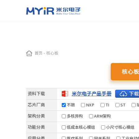
嵌入式处理器模组（核心板）
应用与方案
加工定制
关于米尔
智慧交通
工业自动化
首页
-
核心板
NXP系列
TI系列
ST系列
瑞
ODM开发
米尔简介
OEM代工
米尔实力
i.MX 91
AM437x
STM32MP257
RZ
智能公交站
示教器
核心
i.MX 93
AM335x
STM32MP135
RZ
自动驾驶控制系统
EtherCAT主站
LS1028A
AM62x
STM32MP157
RZ
高速公路RSU控制器
智能机械控制
i.MX 8M Mini
AM62L
STM32MP151
米尔电子产品手册
资料下载
工业网关
i.MX 8M Plus
数据采集
芯片厂商
不限
NXP
TI
ST
i.MX6UL/i.MX6ULL
IGH Ethercat主
架构分类
多核异构
ARM架构
Xilinx 系列
全志系列
芯驰系列
瑞芯
功能分类
低成本核心模组
小尺寸核心模组
Zynq-7015
T153
D9
RK35
应用分类
医疗系列
网关系列
工业自动