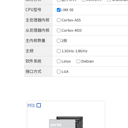
XCZU3EG/4EV/5EV
T536
D9-Plus
RK35
CPU型号
i.MX 93
Zynq-7010/20
T527
D9-Pro
RK35
主处理器内核
Cortex-A55
Artix-7
T507
RK35
T113
从处理器内核
Cortex-M33
主内核数量
2核
紫光同创系列
海思系列
新唐系列
安路系列
主频
1.3GHz-1.8GHz
Logos-2
Hi3093
MA35D1
DR1M90
软件系统
Linux
Debian
接口方式
LGA
对比