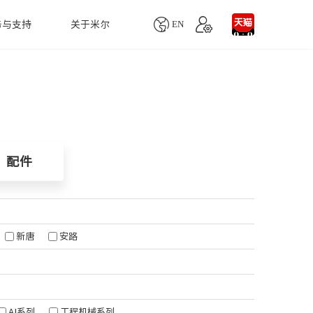

EN
务与支持
关于米尔
单板机
产品生命周期
联系我们
配件
慧医疗
人工智能
MYD-YD9360商显板
业务咨询
MY-MIPI101C
MYD-LT527-SX商显板
技术支持
MY-CAM005M
自动血细胞分析仪
LoRa智能网关
配件
Remi Pi
项目定制
MY-LVDS070C
醉设备监测仪
无人机视觉跟踪系统
MYS-6ULX
MY-CAM004M
疗超声诊断仪
智能取票
MYS-8MMX-V2
MY-TFT070CV2
用监护仪
火灾消防监控系统
Z-turn Board
MY-TFT043RV2
天然气检测系统
新唐
安路
Z-turn Lite Board
MY-WIREDCOM
水质监测方案
Rico Board
MY-WF005S
农业生产识别系统
FZ3深度学习计算卡
更多...
自主移动机器人系统
FZ5计算盒
AI系列
工程机械系列