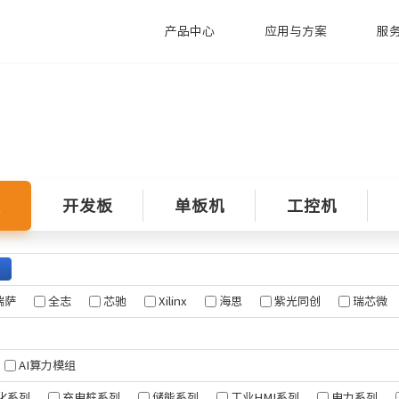
产品中心
应用与方案
服
技术支持
米尔动态
工控机
智慧电力
智
萨系列
技术支持
公司新闻
新款工控机系列
售后返修
行业动态
MEC-B5760
/G2L
充电桩行业应用
全
板
开发板
单板机
工控机
技术分析
MIC-B5760
/G2UL
控制器
欧标交流充电桩
麻
MYD-LR3576-B
/T2H
电池检测设备
医
MY-EVC700S-V2
电池管理系统(BMS)
医
MYD-LR3568-GK-B
SECC方案
瑞萨
全志
芯驰
Xilinx
海思
紫光同创
瑞芯微
MYD-LT527-GK-B
站
MYD-JD9340
微系列
AI算力模组
76
化系列
充电桩系列
储能系列
工业HMI系列
电力系列