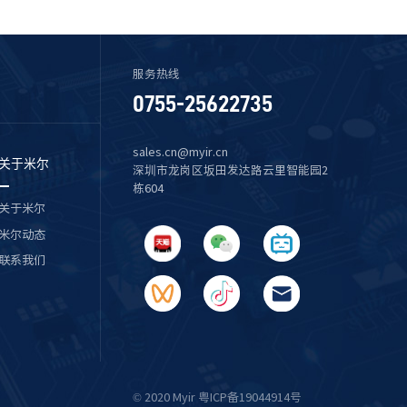
服务热线
0755-25622735
sales.cn@myir.cn
关于米尔
深圳市龙岗区坂田发达路云里智能园2
栋604
关于米尔
米尔动态
联系我们
© 2020 Myir 粤ICP备19044914号