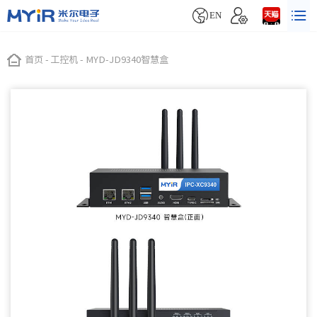


EN
首页
-
工控机
-
MYD-JD9340智慧盒