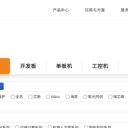
产品中心
应用与方案
服
技术支持
米尔动态
工控机
智慧电力
智
萨系列
技术支持
公司新闻
新款工控机系列
售后返修
行业动态
MEC-B5760
/G2L
充电桩行业应用
全
板
开发板
单板机
工控机
技术分析
MIC-B5760
/G2UL
控制器
欧标交流充电桩
麻
MYD-LR3576-B
/T2H
电池检测设备
医
MY-EVC700S-V2
电池管理系统(BMS)
医
MYD-LR3568-GK-B
SECC方案
瑞萨
全志
芯驰
Xilinx
海思
紫光同创
瑞芯微
MYD-LT527-GK-B
站
MYD-JD9340
微系列
76
化系列
边缘计算系列
机器人方案系列
智能安防系列