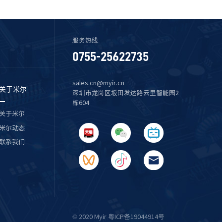
服务热线
0755-25622735
sales.cn@myir.cn
关于米尔
深圳市龙岗区坂田发达路云里智能园2
栋604
关于米尔
米尔动态
联系我们
© 2020 Myir 粤ICP备19044914号