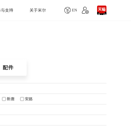

EN
务与支持
关于米尔
单板机
产品生命周期
联系我们
配件
慧医疗
人工智能
MYD-YD9360商显板
业务咨询
MY-MIPI101C
MYD-LT527-SX商显板
技术支持
MY-CAM005M
自动血细胞分析仪
LoRa智能网关
配件
Remi Pi
项目定制
MY-LVDS070C
醉设备监测仪
无人机视觉跟踪系统
MYS-6ULX
MY-CAM004M
疗超声诊断仪
智能取票
MYS-8MMX-V2
MY-TFT070CV2
用监护仪
火灾消防监控系统
Z-turn Board
MY-TFT043RV2
天然气检测系统
新唐
安路
Z-turn Lite Board
MY-WIREDCOM
水质监测方案
Rico Board
MY-WF005S
农业生产识别系统
FZ3深度学习计算卡
更多...
自主移动机器人系统
FZ5计算盒