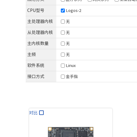
XCZU3EG/4EV/5EV
T536
D9-Plus
RK35
CPU型号
Logos-2
Zynq-7010/20
T527
D9-Pro
RK35
主处理器内核
无
Artix-7
T507
RK35
T113
从处理器内核
无
主内核数量
无
紫光同创系列
海思系列
新唐系列
安路系列
主频
无
Logos-2
Hi3093
MA35D1
DR1M90
软件系统
Linux
接口方式
金手指
对比