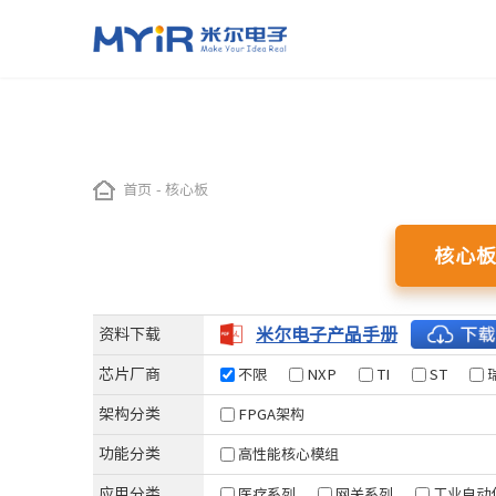
嵌入式处理器模组（核心板）
应用与方案
加工定制
关于米尔
智慧交通
工业自动化
首页
-
核心板
NXP系列
TI系列
ST系列
瑞
ODM开发
米尔简介
OEM代工
米尔实力
i.MX 91
AM437x
STM32MP257
RZ
智能公交站
示教器
核心
i.MX 93
AM335x
STM32MP135
RZ
自动驾驶控制系统
EtherCAT主站
LS1028A
AM62x
STM32MP157
RZ
高速公路RSU控制器
智能机械控制
i.MX 8M Mini
AM62L
STM32MP151
米尔电子产品手册
资料下载
工业网关
i.MX 8M Plus
数据采集
芯片厂商
不限
NXP
TI
ST
i.MX6UL/i.MX6ULL
IGH Ethercat主
架构分类
FPGA架构
Xilinx 系列
全志系列
芯驰系列
瑞芯
功能分类
高性能核心模组
Zynq-7015
T153
D9
RK35
应用分类
医疗系列
网关系列
工业自动