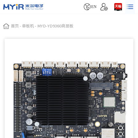


EN
首页
-
单板机
-
MYD-YD9360商显板