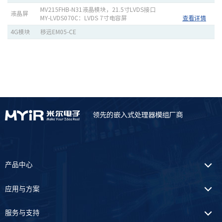
MV215FHB-N31液晶模块，21.5寸LVDS接口
液晶屏
MY-LVDS070C：LVDS 7寸电容屏
查看详情
4G模块
移远EM05-CE
领先的嵌入式处理器模组厂商
产品中心
应用与方案
服务与支持