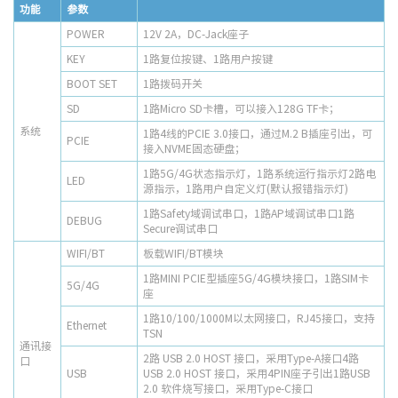
功能
参数
POWER
12V 2A，DC-Jack座子
KEY
1路复位按键、1路用户按键
BOOT SET
1路拨码开关
SD
1路Micro SD卡槽，可以接入128G TF卡；
系统
1路4线的PCIE 3.0接口，通过M.2 B插座引出，可
PCIE
接入NVME固态硬盘；
1路5G/4G状态指示灯，1路系统运行指示灯2路电
LED
源指示，1路用户自定义灯(默认报错指示灯)
1路Safety域调试串口，1路AP域调试串口1路
DEBUG
Secure调试串口
WIFI/BT
板载WIFI/BT模块
1路MINI PCIE型插座5G/4G模块接口，1路SIM卡
5G/4G
座
1路10/100/1000M以太网接口，RJ45接口，支持
Ethernet
TSN
通讯接
2路 USB 2.0 HOST 接口，采用Type-A接口4路
口
USB
USB 2.0 HOST 接口，采用4PIN座子引出1路USB
2.0 软件烧写接口，采用Type-C接口