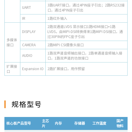
3路UART接口，通过4PIN座子引出；2路RS232接
UART
口，通过4PIN座子引出
IR
1路红外输入
2路双通道LVDS 显示接口1路HDMI接口+1路
DISPLAY
LVDS，由MIPI-DSI转换得来1路MIPI DSI接口，通
过30PIN的FPC座子引出
多媒体
接口
CAMERA
2路MIPI CSI摄像头接口
1路双声道音频输出接口，2路单通道音频输入接
AUDIO
口，1路双声道的功放接口
扩展接
Expansion IO
2路扩展接口，用作预留
口
规格型号
主芯
国产
核心板产品型号
内存
存储器
工作温度
片
物料