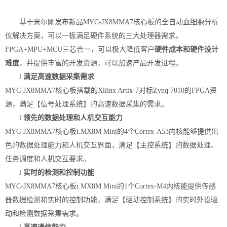
基于米尔刚发布新品
MYC-JX8MMA7核心板
的全自动血细胞分析
仪解决方案，可以一板满足硬件系统的三大处理器需求。
FPGA+MPU+MCU三芯合一，
可以极大
降低客户
硬件成本和
硬件
设计
难度
，并提供丰富的开发资源，可以加速产品开发进程。
l
满足高速数据采集需求
MYC-JX8MMA7核心板搭载的Xilinx Artix-7对标Zynq 7010的FPGA资
源，满足
【信号处理系统】
的
高速数据采集的需求。
l
领先的数据处理和人机交互能力
MYC-JX8MMA7核心板i.MX8M Mini
的
4个Cortex-A53内核能够提供出
色的
数据处理能力和人机交互界面
，满足
【主控系统】
的
数据处理、
任务调度和人机交互
要求。
l
实时的检测和控制功能
MYC-JX8MMA7核心板i.MX8M Mini的1个Cortex-M4内核
能提供传感
器数据检测和实时的控制功能，满足
【驱动控制系统】
的实时外设驱
动和检测数据采集需求。