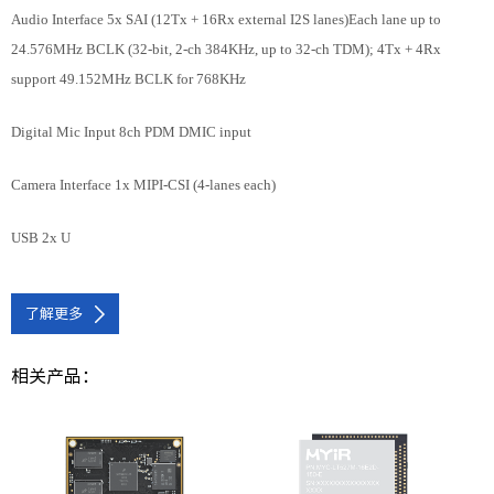
Audio Interface 5x SAI (12Tx + 16Rx external I2S lanes)Each lane up to
24.576MHz BCLK (32-bit, 2-ch 384KHz, up to 32-ch TDM); 4Tx + 4Rx
support 49.152MHz BCLK for 768KHz
Digital Mic Input 8ch PDM DMIC input
Camera Interface 1x MIPI-CSI (4-lanes each)
USB 2x U
了解更多
相关产品：