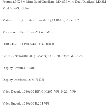
Feature i.MX 8M Mini Quad/QuadLitei.MX 8M Mini Dual/DualLiteI.MX8M
Mini Solo/SoloLite
Main CPU 1x,2x or 4x Cortex-A53 @ 1.8GHz, 512kB L2
Micro-controller Cortex-M4 400MHz
DDR x16/x32 LPDDR4/DDR4/DDR3L
GPU GC NanoUltra 3D (1 shader) + GC320 2OpenGL ES 2.0
Display Features LCDIF
Display Interfaces 1x MIPI-DSI
Video Decode 1080p60 HEVC H.265, VP8, H.264,VP9
Video Encode 1080p60 H.264 VP8