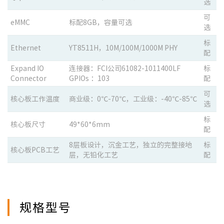
选
可
eMMC
标配8GB，容量可选
选
标
Ethernet
YT8511H，10M/100M/1000M PHY
配
Expand IO
连接器：FCI公司61082-1011400LF
标
Connector
GPIOs ：103
配
可
核心板工作温度
商业级：0℃-70℃，工业级：-40℃-85℃
选
标
核心板尺寸
49*60*6mm
配
8层板设计，沉金工艺，独立的完整接地
标
核心板PCB工艺
层，无铅化工艺
配
规格型号