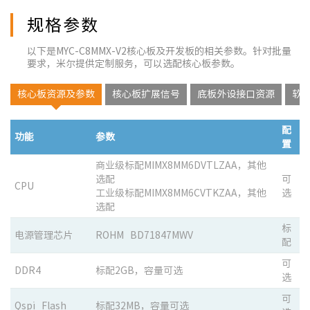
规格参数
以下是MYC-C8MMX-V2核心板及开发板的相关参数。针对批量
要求，米尔提供定制服务，可以选配核心板参数。
核心板资源及参数
核心板扩展信号
底板外设接口资源
软
配
功能
参数
置
商业级标配MIMX8MM6DVTLZAA，其他
选配
可
CPU
工业级标配MIMX8MM6CVTKZAA，其他
选
选配
标
电源管理芯片
ROHM BD71847MWV
配
可
DDR4
标配2GB，容量可选
选
可
Qspi Flash
标配32MB，容量可选