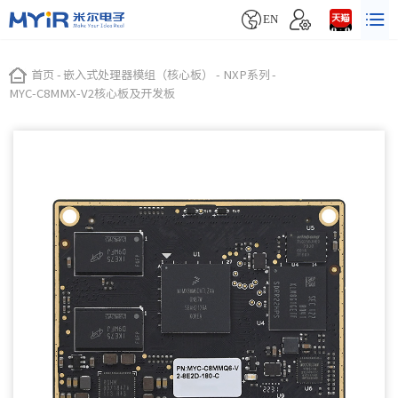


EN
首页
-
嵌入式处理器模组（核心板）
-
NXP系列
-
MYC-C8MMX-V2核心板及开发板