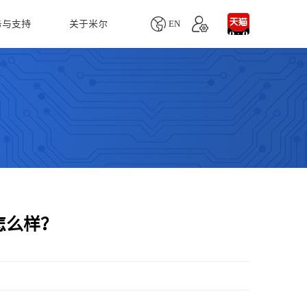

EN
务与支持
关于米尔
单板机
产品生命周期
联系我们
配件
慧医疗
人工智能
MYD-YD9360商显板
业务咨询
MY-MIPI101C
MYD-LT527-SX商显板
技术支持
MY-CAM005M
自动血细胞分析仪
LoRa智能网关
Remi Pi
项目定制
MY-LVDS070C
醉设备监测仪
无人机视觉跟踪系统
MYS-6ULX
MY-CAM004M
疗超声诊断仪
智能取票
MYS-8MMX-V2
MY-TFT070CV2
用监护仪
火灾消防监控系统
怎么样？
Z-turn Board
MY-TFT043RV2
天然气检测系统
Z-turn Lite Board
MY-WIREDCOM
水质监测方案
Rico Board
MY-WF005S
农业生产识别系统
FZ3深度学习计算卡
更多...
自主移动机器人系统
FZ5计算盒