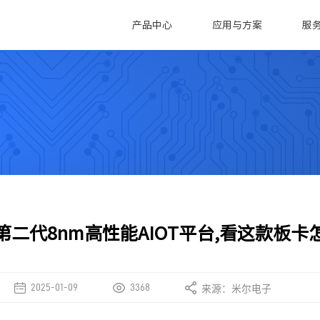
产品中心
应用与方案
服
技术支持
米尔动态
工控机
智慧电力
智
技术支持
公司新闻
新款工控机系列
萨系列
售后返修
行业动态
MEC-B5760
/G2L
充电桩行业应用
全
技术分析
MIC-B5760
/G2UL
控制器
欧标交流充电桩
麻
MYD-LR3576-B
/T2H
电池检测设备
医
MY-EVC700S-V2
电池管理系统(BMS)
医
第二代8nm高性能AIOT平台,看这款板卡
MYD-LR3568-GK-B
SECC方案
MYD-LT527-GK-B
站
MYD-JD9340
2025-01-09
3368
来源：米尔电子
微系列
76