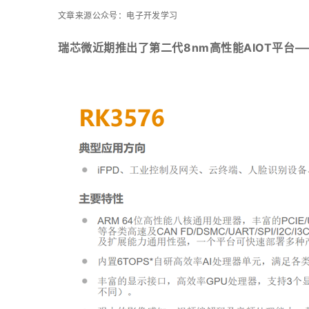
XCZU3EG/4EV/5EV
T536
D9-Plus
RK35
文章来源公众号：电子开发学习
Zynq-7010/20
T527
D9-Pro
RK35
瑞芯微近期推出了第二代8nm高性能AIOT平台——
Artix-7
T507
RK35
T113
紫光同创系列
海思系列
新唐系列
安路系列
Logos-2
Hi3093
MA35D1
DR1M90