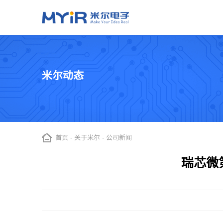
嵌入式处理器模组（核心板）
应用与方案
加工定制
关于米尔
米尔动态
智慧交通
工业自动化
ODM开发
米尔简介
NXP系列
TI系列
ST系列
瑞
OEM代工
米尔实力
i.MX 91
AM437x
STM32MP257
RZ
智能公交站
示教器
i.MX 93
AM335x
STM32MP135
RZ
自动驾驶控制系统
EtherCAT主站
LS1028A
AM62x
STM32MP157
RZ
首页
-
关于米尔
-
公司新闻
高速公路RSU控制器
智能机械控制
i.MX 8M Mini
AM62L
STM32MP151
工业网关
瑞芯微
i.MX 8M Plus
数据采集
i.MX6UL/i.MX6ULL
IGH Ethercat主
Xilinx 系列
全志系列
芯驰系列
瑞芯
Zynq-7015
T153
D9
RK35