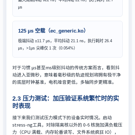
μs
125 μs 空载（ec_generic.ko）
极端抖动 ±11.7 μs，平均抖动 21.1 ns，执行耗时 26.4
μs，>1μs 尖峰仅 1 次（0.054%）
对于习惯 μs甚至ms级别抖动的传统方案而言，看到抖
动进入亚微秒，意味着毫秒级的轨迹规划将拥有极干净
的底层时钟基准，电机噪音更低，多轴同步更精准。
2.3 压力测试：加压验证系统繁忙时的实
时表现
接下来我们测试压力模式下的设备实时情况。启动
stress-ng工具，对除隔离核以外的 0-6 核施加满负载压
力（CPU 满载、内存轮番读写、文件系统疯狂 IO），