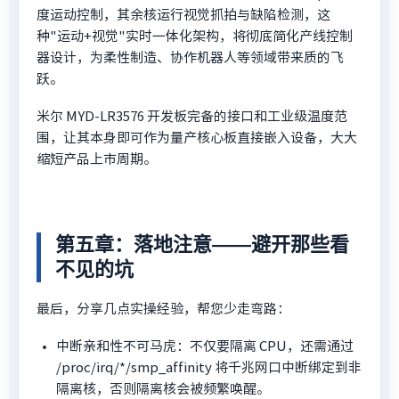
度运动控制，其余核运行视觉抓拍与缺陷检测，这
种"运动+视觉"实时一体化架构，将彻底简化产线控制
器设计，为柔性制造、协作机器人等领域带来质的飞
跃。
米尔 MYD-LR3576 开发板完备的接口和工业级温度范
围，让其本身即可作为量产核心板直接嵌入设备，大大
缩短产品上市周期。
第五章：落地注意——避开那些看
不见的坑
最后，分享几点实操经验，帮您少走弯路：
中断亲和性不可马虎：不仅要隔离 CPU，还需通过
/proc/irq/*/smp_affinity 将千兆网口中断绑定到非
隔离核，否则隔离核会被频繁唤醒。