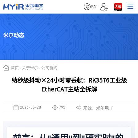


EN
米尔动态
首页
-
关于米尔
-
公司新闻
纳秒级抖动×24小时零丢帧：RK3576工业级
EtherCAT主站全拆解
2026-05-28
795
来源：米尔电子