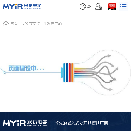


EN
首页
-
服务与支持
-
开发者中心
领先的嵌入式处理器模组厂商