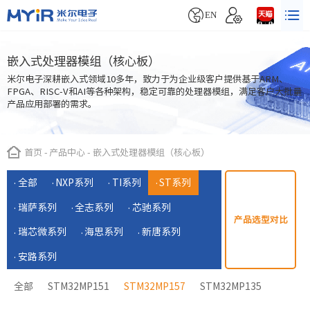


EN
嵌入式处理器模组（核心板）
米尔电子深耕嵌入式领域10多年，致力于为企业级客户提供基于ARM、
FPGA、RISC-V和AI等各种架构，稳定可靠的处理器模组，满足客户大批量
产品应用部署的需求。
首页
-
产品中心
-
嵌入式处理器模组（核心板）
全部
NXP系列
TI系列
ST系列
瑞萨系列
全志系列
芯驰系列
产品选型对比
瑞芯微系列
海思系列
新唐系列
安路系列
全部
STM32MP151
STM32MP157
STM32MP135