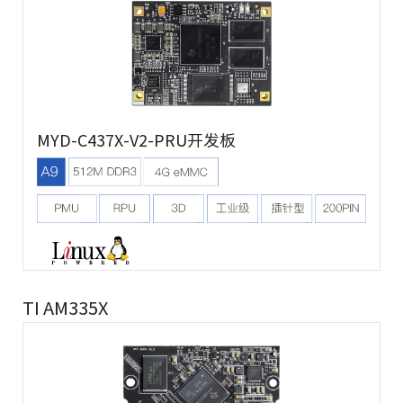
MYD-C437X-V2-PRU开发板
TI AM335X