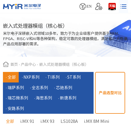


EN
嵌入式处理器模组（核心板）
米尔电子深耕嵌入式领域10多年，致力于为企业级客户提供基于ARM、
FPGA、RISC-V和AI等各种架构，稳定可靠的处理器模组，满足客户大批量
产品应用部署的需求。
首页
-
产品中心
-
嵌入式处理器模组（核心板）
全部
NXP系列
TI系列
ST系列
瑞萨系列
全志系列
芯驰系列
产品选型对比
瑞芯微系列
海思系列
新唐系列
安路系列
i.MX 91
i.MX 93
LS1028A
i.MX 8M Mini
全部