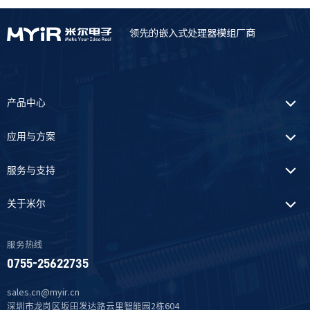
领先的嵌入式处理器模组厂商
产品中心
应用与方案
服务与支持
关于米尔
服务热线
0755-25622735
sales.cn@myir.cn
深圳市龙岗区坂田发达路云里智能园2栋604