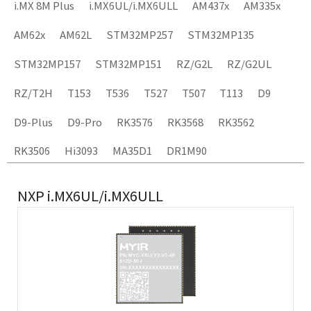
i.MX 8M Plus
i.MX6UL/i.MX6ULL
AM437x
AM335x
AM62x
AM62L
STM32MP257
STM32MP135
STM32MP157
STM32MP151
RZ/G2L
RZ/G2UL
RZ/T2H
T153
T536
T527
T507
T113
D9
D9-Plus
D9-Pro
RK3576
RK3568
RK3562
RK3506
Hi3093
MA35D1
DR1M90
NXP i.MX6UL/i.MX6ULL