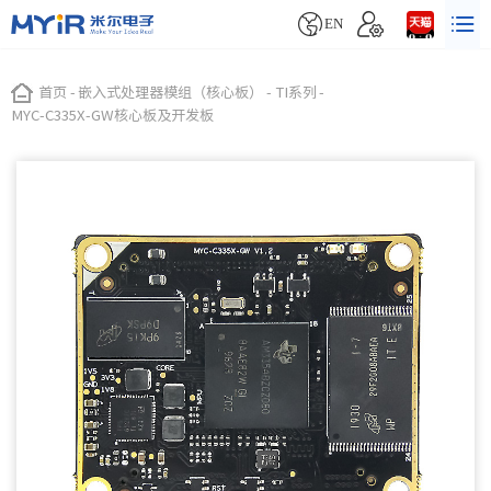


EN
首页
-
嵌入式处理器模组（核心板）
-
TI系列
-
MYC-C335X-GW核心板及开发板