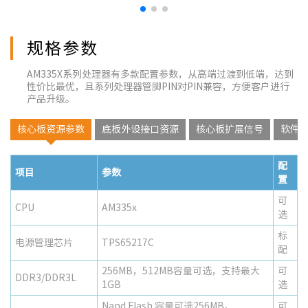
规格参数
AM335X系列处理器有多款配置参数，从高端过渡到低端，达到
性价比最优，且系列处理器管脚PIN对PIN兼容，方便客户进行
产品升级。
核心板资源参数
底板外设接口资源
核心板扩展信号
软件
配
项目
参数
置
可
CPU
AM335x
选
标
电源管理芯片
TPS65217C
配
256MB，512MB容量可选，支持最大
可
DDR3/DDR3L
1GB
选
Nand Flash 容量可选256MB，
可