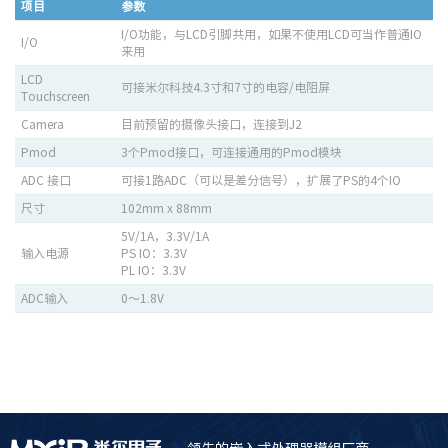
项目
参数
I/O功能，与LCD引脚共用，如果不使用LCD可当作普通IO
I/O
来用
LCD
可接米尔科技4.3寸和7寸的电容/电阻屏
Touchscreen
Camera
目前预留的摄像头接口，连接到J2
Pmod
3个Pmod接口，可连接通用的Pmod模块
ADC 接口
可接1路ADC（可以是差分信号），扩展了PS的4个IO
尺寸
102mm x 88mm
5V/1A，3.3V/1A
输入电源
PS IO：3.3V
PL IO：3.3V
ADC输入
0～1.8V