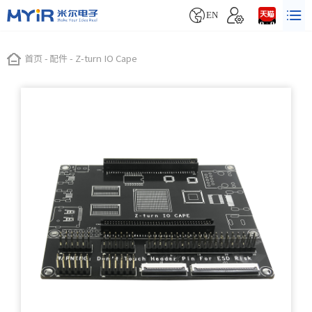


EN
首页
-
配件
-
Z-turn IO Cape