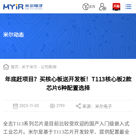


EN
米尔动态
首页
-
关于米尔
-
公司新闻
年底赶项目？买核心板送开发板！T113核心板2款
芯片6种配置选择
2023-11-03
2793
来源：米尔电子
全志T113系列芯片是目前比较受欢迎的国产入门级嵌入式
工业芯片。米尔是基于T113芯片开发较早、提供配置最全