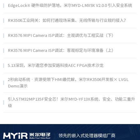
EdgeLock® 硬件级防护落地，米尔MYD‑LMX9X V2.0.0 引入安全系统
RK3506工业网关：如何打通现场采集、无线传输与行业规约接入？
RK3576 MIPI Camera ISP调试：主观调优与工程实战（下）
RK3576 MIPI Camera ISP调试：客观标定与环境准备（上）
5.13深圳，米尔邀您参加安路科技AEC FPGA技术沙龙
2秒启动系统 · 资源受限下HMI最优解，米尔RK3506开发板× LVGL
Demo演示
引入STM32MP135F安全芯！米尔MYD-YF13X系统、安全、功能三重升
级
领先的嵌入式处理器模组厂商