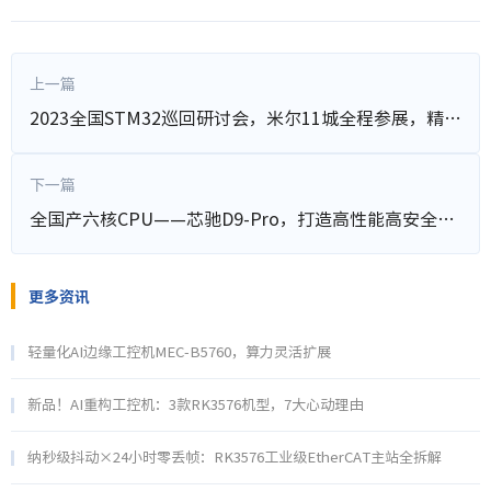
上一篇
2023全国STM32巡回研讨会，米尔11城全程参展，精彩集锦！
下一篇
全国产六核CPU——芯驰D9-Pro，打造高性能高安全显控方案
更多资讯
轻量化AI边缘工控机MEC-B5760，算力灵活扩展
新品！AI重构工控机：3款RK3576机型，7大心动理由
纳秒级抖动×24小时零丢帧：RK3576工业级EtherCAT主站全拆解