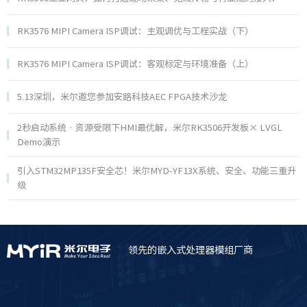
RK3576 MIPI Camera ISP调试：主观调优与工程实战（下）
RK3576 MIPI Camera ISP调试：客观标定与环境准备（上）
5.13深圳，米尔邀您参加安路科技AEC FPGA技术沙龙
2秒启动系统 · 资源受限下HMI最优解，米尔RK3506开发板× LVGL
Demo演示
引入STM32MP135F安全芯！米尔MYD-YF13X系统、安全、功能三重升
级
领先的嵌入式处理器模组厂商