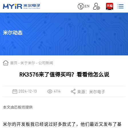


EN
米尔动态
首页
-
关于米尔
-
公司新闻
RK3576来了值得买吗？看看他怎么说
2024-12-13
4114
来源：米尔电子
本文由芯板坊提供
米尔的开发板我已经说过好多款式了，他们最近又发布了基