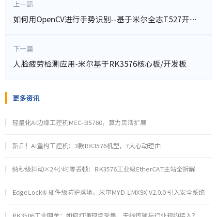
上一篇
如何用OpenCV进行手势识别--基于米尔全志T527开发板
下一篇
人脸疲劳检测应用-米尔基于RK3576核心板/开发板
更多资讯
轻量化AI边缘工控机MEC-B5760，算力灵活扩展
新品！AI重构工控机：3款RK3576机型，7大心动理由
纳秒级抖动×24小时零丢帧：RK3576工业级EtherCAT主站全拆解
EdgeLock® 硬件级防护落地，米尔MYD‑LMX9X V2.0.0 引入安全系统
RK3506工业网关：如何打通现场采集、无线传输与行业规约接入？