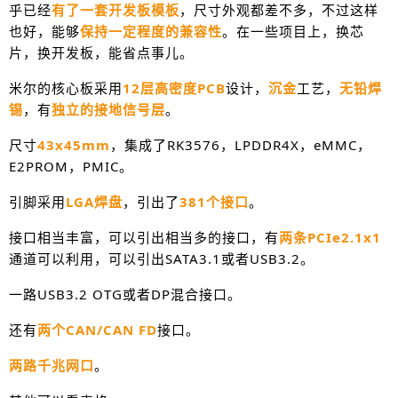
乎已经
有了一套开发板模板
，尺寸外观都差不多，不过这样
也好，能够
保持一定程度的兼容性
。在一些项目上，换芯
片，换开发板，能省点事儿。
米尔的核心板采用
12层高密度PCB
设计，
沉金
工艺，
无铅焊
锡
，有
独立的接地信号层
。
尺寸
43x45mm
，集成了RK3576，LPDDR4X，eMMC，
E2PROM
，PMIC。
引脚采用
LGA焊盘
，引出了
381个接口
。
接口相当丰富，可以引出相当多的接口，有
两条PCIe2.1x1
通道可以利用，可以引出SATA3.1或者USB3.2。
一路USB3.2 OTG或者DP混合接口。
还有
两个CAN/CAN FD
接口。
两路千兆网口
。