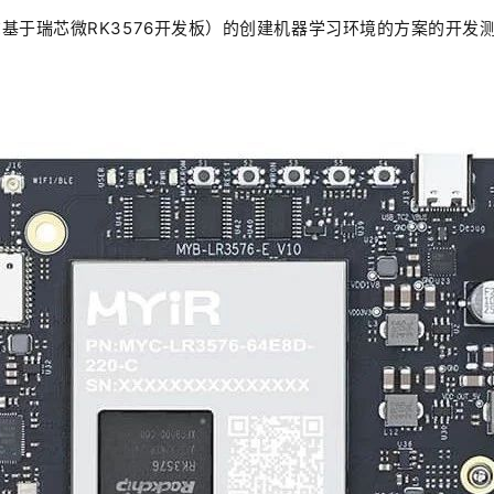
68
米尔基于瑞芯微RK3576开发板）的创建机器学习环境的方案的开发
62
06