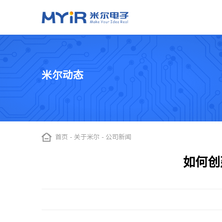
嵌入式处理器模组（核心板）
应用与方案
加工定制
关于米尔
米尔动态
智慧交通
工业自动化
ODM开发
米尔简介
NXP系列
TI系列
ST系列
瑞
OEM代工
米尔实力
i.MX 91
AM437x
STM32MP257
RZ
智能公交站
示教器
i.MX 93
AM335x
STM32MP135
RZ
自动驾驶控制系统
EtherCAT主站
LS1028A
AM62x
STM32MP157
RZ
首页
-
关于米尔
-
公司新闻
高速公路RSU控制器
智能机械控制
i.MX 8M Mini
AM62L
STM32MP151
工业网关
如何创
i.MX 8M Plus
数据采集
i.MX6UL/i.MX6ULL
IGH Ethercat主
Xilinx 系列
全志系列
芯驰系列
瑞芯
Zynq-7015
T153
D9
RK35