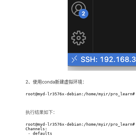
2、使用conda新建虚拟环境：
root@myd-lr3576x-debian:/home/myir/pro_learn#
执行结果如下：
root@myd-lr3576x-debian:/home/myir/pro_learn# 
Channels:

 - defaults
