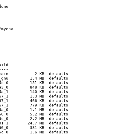
one

myenv

ild

---

ain           2 KB  defaults

gnu         1.4 MB  defaults

c_0         131 KB  defaults

3_0         848 KB  defaults

a_1         140 KB  defaults

7_1         1.3 MB  defaults

7_1         466 KB  defaults

7_1         779 KB  defaults

a_0         1.1 MB  defaults

0_0         5.2 MB  defaults

c_0         2.2 MB  defaults

1_1        24.7 MB  defaults

0_0         381 KB  defaults

c_0         1.6 MB  defaults
