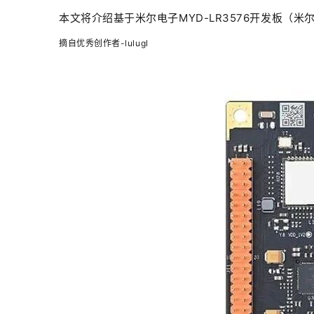
XCZU3EG/4EV/5EV
T536
D9-Plus
RK35
本文将介绍基于米尔电子MYD-LR3576开发板（
Zynq-7010/20
T527
D9-Pro
RK35
摘自优秀创作者-lulugl
Artix-7
T507
RK35
T113
紫光同创系列
海思系列
新唐系列
安路系列
Logos-2
Hi3093
MA35D1
DR1M90