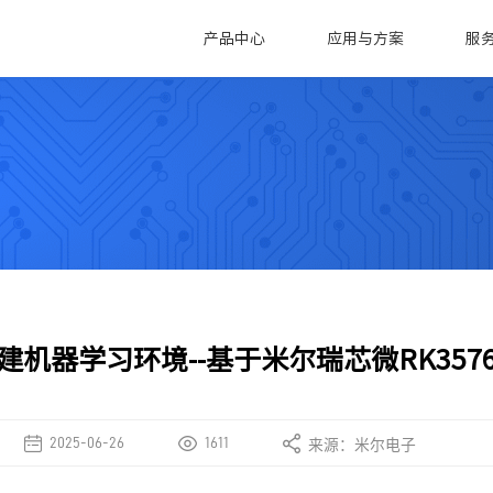
产品中心
应用与方案
服
技术支持
米尔动态
工控机
智慧电力
智
技术支持
公司新闻
新款工控机系列
萨系列
售后返修
行业动态
MEC-B5760
/G2L
充电桩行业应用
全
技术分析
MIC-B5760
/G2UL
控制器
欧标交流充电桩
麻
MYD-LR3576-B
/T2H
电池检测设备
医
MY-EVC700S-V2
电池管理系统(BMS)
医
建机器学习环境--基于米尔瑞芯微RK357
MYD-LR3568-GK-B
SECC方案
MYD-LT527-GK-B
站
MYD-JD9340
2025-06-26
1611
来源：米尔电子
微系列
76