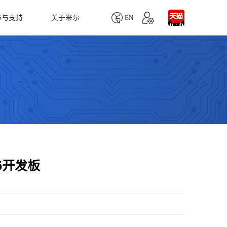

EN
务与支持
关于米尔
单板机
产品生命周期
联系我们
配件
慧医疗
人工智能
MYD-YD9360商显板
业务咨询
MY-MIPI101C
MYD-LT527-SX商显板
技术支持
MY-CAM005M
自动血细胞分析仪
LoRa智能网关
Remi Pi
项目定制
MY-LVDS070C
醉设备监测仪
无人机视觉跟踪系统
MYS-6ULX
MY-CAM004M
疗超声诊断仪
智能取票
MYS-8MMX-V2
MY-TFT070CV2
用监护仪
火灾消防监控系统
6开发板
Z-turn Board
MY-TFT043RV2
天然气检测系统
Z-turn Lite Board
MY-WIREDCOM
水质监测方案
Rico Board
MY-WF005S
农业生产识别系统
FZ3深度学习计算卡
更多...
自主移动机器人系统
FZ5计算盒