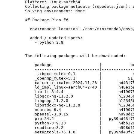
Platform: linux-aarch64

Collecting package metadata (repodata.json): d
Solving environment: done

## Package Plan ##

  environment location: /root/miniconda3/envs/
  added / updated specs:

    - python=3.9

The following packages will be downloaded:

    package                    |            bu
    ---------------------------|--------------
    _libgcc_mutex-0.1          |             m
    _openmp_mutex-5.1          |           51_
    ca-certificates-2024.11.26 |       hd43f75
    ld_impl_linux-aarch64-2.40 |       h48e3ba
    libffi-3.4.4               |       h419075
    libgcc-ng-11.2.0           |       h123456
    libgomp-11.2.0             |       h123456
    libstdcxx-ng-11.2.0        |       h123456
    ncurses-6.4                |       h419075
    openssl-3.0.15             |       h998d15
    pip-24.2                   |   py39hd43f75
    python-3.9.20              |       h4bb220
    readline-8.2               |       h998d15
    setuptools-75.1.0          |   py39hd43f75