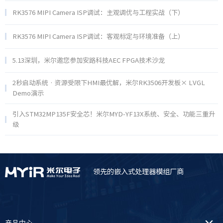
RK3576 MIPI Camera ISP调试：主观调优与工程实战（下）
RK3576 MIPI Camera ISP调试：客观标定与环境准备（上）
5.13深圳，米尔邀您参加安路科技AEC FPGA技术沙龙
2秒启动系统 · 资源受限下HMI最优解，米尔RK3506开发板× LVGL
Demo演示
引入STM32MP135F安全芯！米尔MYD-YF13X系统、安全、功能三重升
级
领先的嵌入式处理器模组厂商