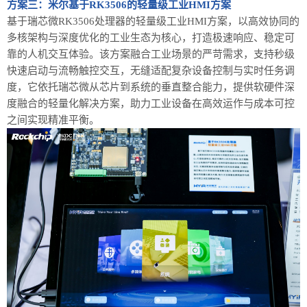
方案三：
米尔基于
RK3506的轻量级工业HMI方案
基于瑞芯微
RK3506处理器的轻量级工业HMI方案，以高效协同的
多核架构与深度优化的工业生态为核心，打造极速响应、稳定可
靠的人机交互体验。该方案融合工业场景的严苛需求，支持秒级
快速启动与流畅触控交互，无缝适配复杂设备控制与实时任务调
度，它依托瑞芯微从芯片到系统的垂直整合能力，提供软硬件深
度融合的轻量化解决方案，助力工业设备在高效运作与成本可控
之间实现精准平衡。