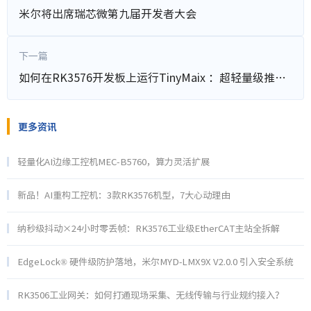
米尔将出席瑞芯微第九届开发者大会
下一篇
如何在RK3576开发板上运行TinyMaix ：超轻量级推理框架--基于米尔MYD-LR3576开发板
更多资讯
轻量化AI边缘工控机MEC-B5760，算力灵活扩展
新品！AI重构工控机：3款RK3576机型，7大心动理由
纳秒级抖动×24小时零丢帧：RK3576工业级EtherCAT主站全拆解
EdgeLock® 硬件级防护落地，米尔MYD‑LMX9X V2.0.0 引入安全系统
RK3506工业网关：如何打通现场采集、无线传输与行业规约接入？