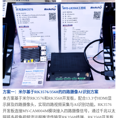
方案一：
米尔基于RK3576/3568的四路摄像AI识别方案
本方案基于米尔RK3576和RK3568开发板，配合13.3寸HDMI显
示屏及四路摄像头，实现四路视频采集与AI识别功能。RK3576
开发板连接MY-CAM004M模块接入四路摄像信号，通过千兆以太
网将多视角视频流远程推流传输至RK3568终端。RK3568开发板