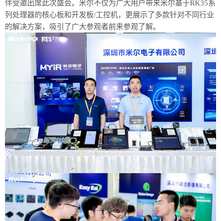
伴
受邀
出席此次盛会
。米尔不仅为广大用户带来米尔基于
R
K
35
系
列
处理器的核心板
和开发板
/工控机
，
更展示了多款针对不同行业
的解决方案
，吸引了广大参观者前来参观了解。