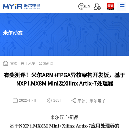


EN
米尔动态
首页
-
关于米尔
-
公司新闻
有奖测评！米尔ARM+FPGA异核架构开发板，基于
NXP i.MX8M Mini及Xilinx Artix-7处理器
2022-11-11
2651
来源：米尔电子
米尔匠心新品
基于
NXP i.MX8M Mini+Xilinx Artix-7应用处理器
的