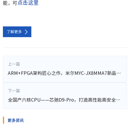
点击这里
能，可
了解更多
上一篇
ARM+FPGA架构匠心之作，米尔MYC-JX8MMA7新品发布！
下一篇
全国产六核CPU——芯驰D9-Pro，打造高性能高安全显控方案
更多资讯