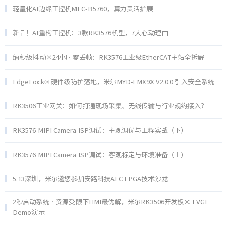
轻量化AI边缘工控机MEC-B5760，算力灵活扩展
新品！AI重构工控机：3款RK3576机型，7大心动理由
纳秒级抖动×24小时零丢帧：RK3576工业级EtherCAT主站全拆解
EdgeLock® 硬件级防护落地，米尔MYD‑LMX9X V2.0.0 引入安全系统
RK3506工业网关：如何打通现场采集、无线传输与行业规约接入？
RK3576 MIPI Camera ISP调试：主观调优与工程实战（下）
RK3576 MIPI Camera ISP调试：客观标定与环境准备（上）
5.13深圳，米尔邀您参加安路科技AEC FPGA技术沙龙
2秒启动系统 · 资源受限下HMI最优解，米尔RK3506开发板× LVGL
Demo演示