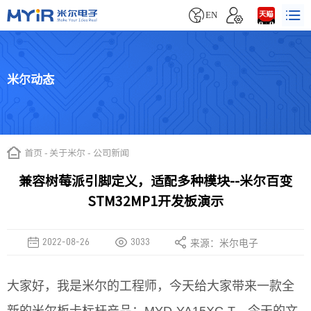


EN
米尔动态
首页
-
关于米尔
-
公司新闻
兼容树莓派引脚定义，适配多种模块--米尔百变
STM32MP1开发板演示
2022-08-26
3033
来源：米尔电子
大家好，我是米尔的工程师，今天给大家带来一款全
新的米尔板卡标杆产品：MYD-YA15XC-T。今天的文