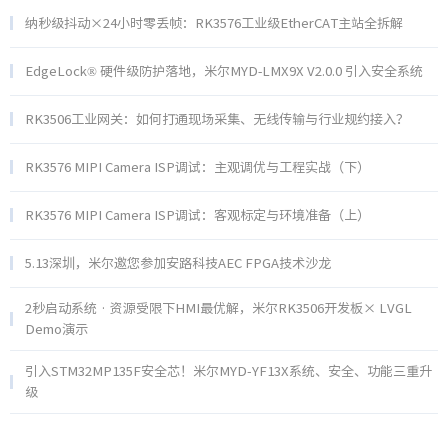
纳秒级抖动×24小时零丢帧：RK3576工业级EtherCAT主站全拆解
EdgeLock® 硬件级防护落地，米尔MYD‑LMX9X V2.0.0 引入安全系统
RK3506工业网关：如何打通现场采集、无线传输与行业规约接入？
RK3576 MIPI Camera ISP调试：主观调优与工程实战（下）
RK3576 MIPI Camera ISP调试：客观标定与环境准备（上）
5.13深圳，米尔邀您参加安路科技AEC FPGA技术沙龙
2秒启动系统 · 资源受限下HMI最优解，米尔RK3506开发板× LVGL
Demo演示
引入STM32MP135F安全芯！米尔MYD-YF13X系统、安全、功能三重升
级