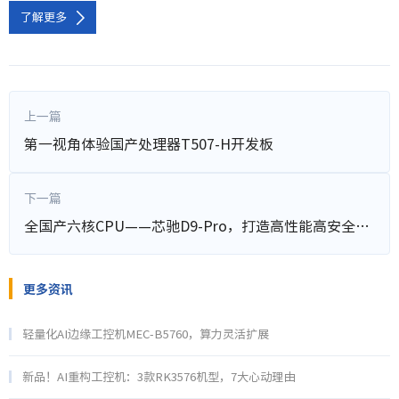
了解更多
上一篇
第一视角体验国产处理器T507-H开发板
下一篇
全国产六核CPU——芯驰D9-Pro，打造高性能高安全显控方案
更多资讯
轻量化AI边缘工控机MEC-B5760，算力灵活扩展
新品！AI重构工控机：3款RK3576机型，7大心动理由