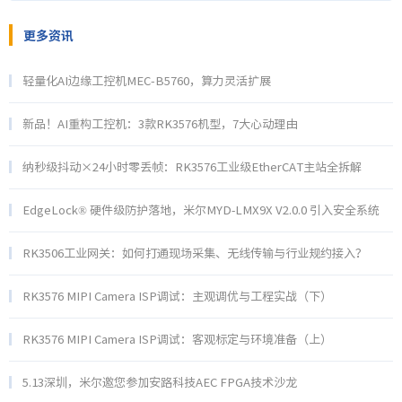
更多资讯
轻量化AI边缘工控机MEC-B5760，算力灵活扩展
新品！AI重构工控机：3款RK3576机型，7大心动理由
纳秒级抖动×24小时零丢帧：RK3576工业级EtherCAT主站全拆解
EdgeLock® 硬件级防护落地，米尔MYD‑LMX9X V2.0.0 引入安全系统
RK3506工业网关：如何打通现场采集、无线传输与行业规约接入？
RK3576 MIPI Camera ISP调试：主观调优与工程实战（下）
RK3576 MIPI Camera ISP调试：客观标定与环境准备（上）
5.13深圳，米尔邀您参加安路科技AEC FPGA技术沙龙