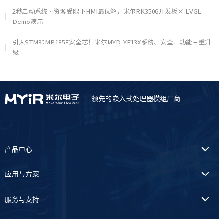
2秒启动系统 · 资源受限下HMI最优解，米尔RK3506开发板× LVGL
Demo演示
引入STM32MP135F安全芯！米尔MYD-YF13X系统、安全、功能三重升
级
领先的嵌入式处理器模组厂商
产品中心
应用与方案
服务与支持